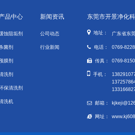
产品中心
新闻资讯
东莞市开景净化
地址：
缓蚀阻垢剂
公司动态
广东省东
杀菌剂
行业新闻
电话：
0769-8228
预膜剂
传真：
0769-815
清洗剂
手机：
1382910
1372578
环保清洗剂
1331668
清洗机
邮箱：
kjkeji@12
网址：
www.kj60