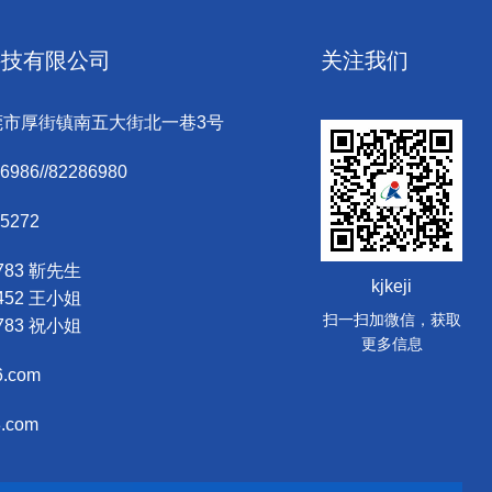
科技有限公司
关注我们
莞市厚街镇南五大街北一巷3号
6986//82286980
05272
7783 靳先生
kjkeji
6452 王小姐
扫一扫加微信，获取
2783 祝小姐
更多信息
6.com
8.com