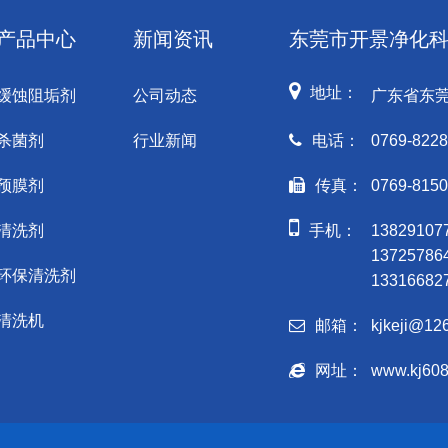
产品中心
新闻资讯
东莞市开景净化
地址：
缓蚀阻垢剂
公司动态
广东省东
杀菌剂
行业新闻
电话：
0769-8228
预膜剂
传真：
0769-815
清洗剂
手机：
1382910
1372578
环保清洗剂
1331668
清洗机
邮箱：
kjkeji@12
网址：
www.kj60