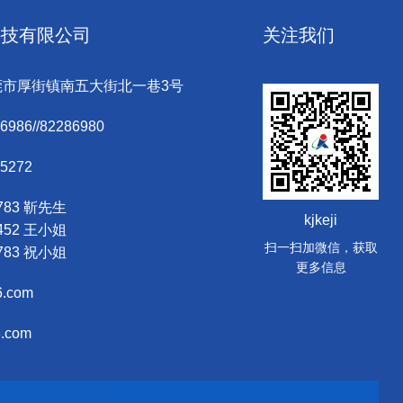
科技有限公司
关注我们
莞市厚街镇南五大街北一巷3号
6986//82286980
05272
7783 靳先生
kjkeji
6452 王小姐
扫一扫加微信，获取
2783 祝小姐
更多信息
6.com
8.com