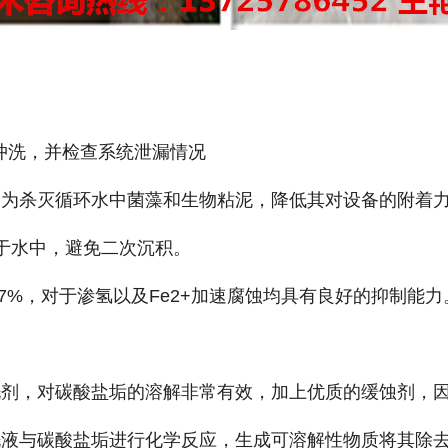
冲洗，并检查系统泄漏情况
作用为杀灭循环水中菌藻和生物粘泥，降低其对设备的附着
于水中，避免二次沉积。
.7%，对于渗氢以及Fe2+加速腐蚀均具有良好的抑制
清洗剂，对碳酸盐垢的溶解非常有效，加上优质的缓蚀剂，
洗液与碳酸盐垢进行化学反应，生成可溶解性物质将其除